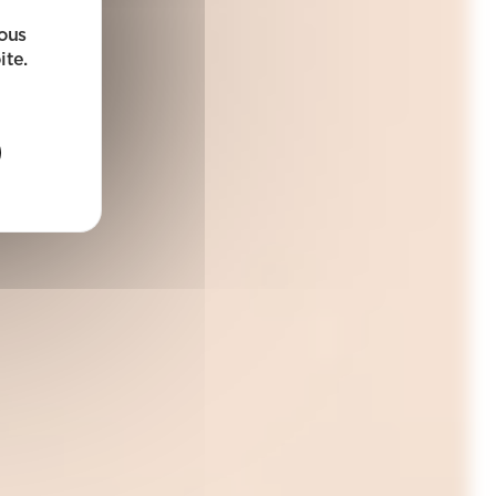
sous
ite.