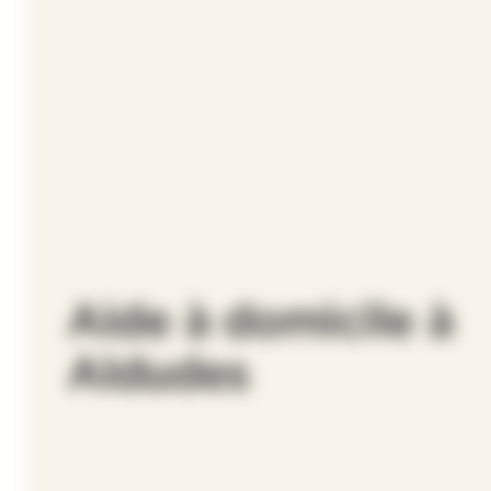
Aide à domicile à
Aldudes