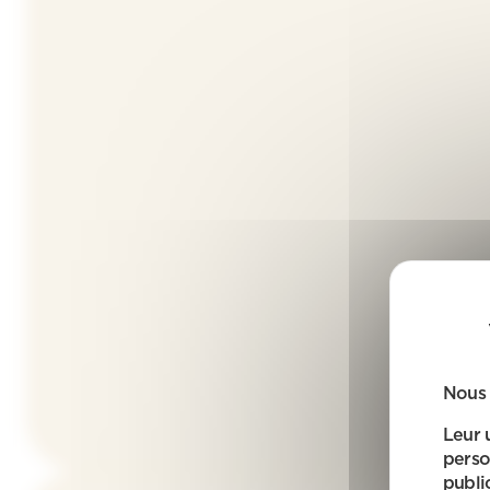
Nous 
Leur 
perso
public