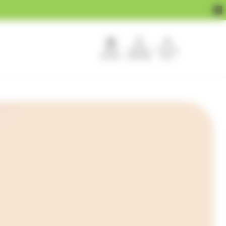
APEF
Devenir
Pour les
recrute !
franchisé
pros