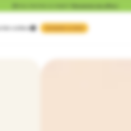
Vous cherchez un emploi ?
Découvrez nos offres !
 faire confiance