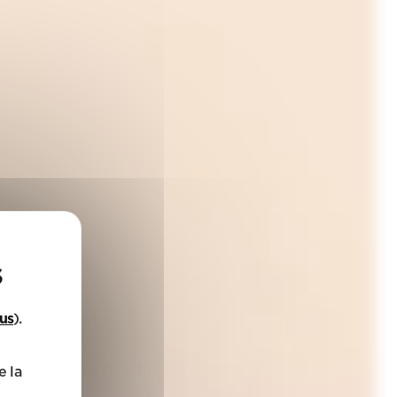
lus
).
e la